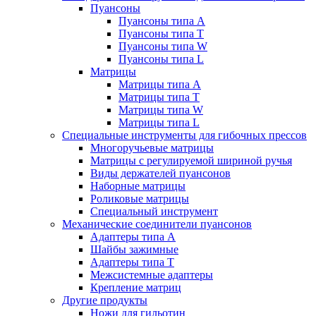
Пуансоны
Пуансоны типа A
Пуансоны типа T
Пуансоны типа W
Пуансоны типа L
Матрицы
Матрицы типа A
Матрицы типа T
Матрицы типа W
Матрицы типа L
Специальные инструменты для гибочных прессов
Многоручьевые матрицы
Матрицы с регулируемой шириной ручья
Виды держателей пуансонов
Наборные матрицы
Роликовые матрицы
Специальный инструмент
Механические соединители пуансонов
Адаптеры типа A
Шайбы зажимные
Адаптеры типа T
Межсистемные адаптеры
Крепление матриц
Другие продукты
Ножи для гильотин