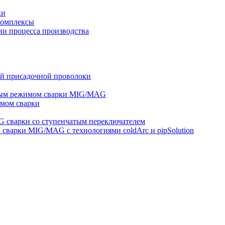
ки
комплексы
и процесса производства
ей присадочной проволоки
ным режимом сварки MIG/MAG
мом сварки
 сварки со ступенчатым переключателем
варки MIG/MAG с технологиями coldArc и pipSolution