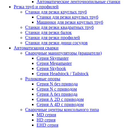
Автоматические ленточнопильные станки
Резка труб и профилей
Станки для резки круглых труб
Станки для резки круглых труб
Машинки для резки круглых труб
Станки для резки квадратных труб
Станки для резки балок
Станки для резки профилей
Станки для резки днищ сосудов
Автоматизация сварки
Сварочные манипуляторы (вращатели)
Серия Skymaster
Серия Megamaster
Серия Skyhook
Серия Headstock / Tailstock
Роликовые опоры
Серия N без привода
Серия N с приводом
Серия A без привода
Серия А 2D с приводом
Серия А 4D с приводом
Сварочные центры консольного типа
MD серия
HD серия
EHD серия