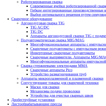
Роботизированная сварка
Современные ячейки роботизированной свар
Гибкие интегрированные производственные 
Выбор оптимального решения путем симуляци
Сварочное оборудование
Аргонодуговая сварка TIG
TIG AC/DC
TIG DC
Аппараты аргонодуговой сварки TIG с подач
Полуавтоматическая сварка MIG/MAG
Многофункциональные аппараты с импульс
Сварочные полуавтоматы с импульсным режи
Инверторные сварочные полуавтоматы
Сварочные выпрямители. Аппараты MIG/MAG
Многофункциональные аппараты импульсной с
Сварка стержневыми электродами MMA
Сварочные аппараты Pico
Устройство размагничивания труб
Аппараты микроплазменной и плазменной сварки
Сопутствующие товары для сварочной техники
Маски для сварки
Механизмы подачи проволоки
Устройства для очистки сварных швов
Дробеструйные установки
Листообрабатывающие прессы