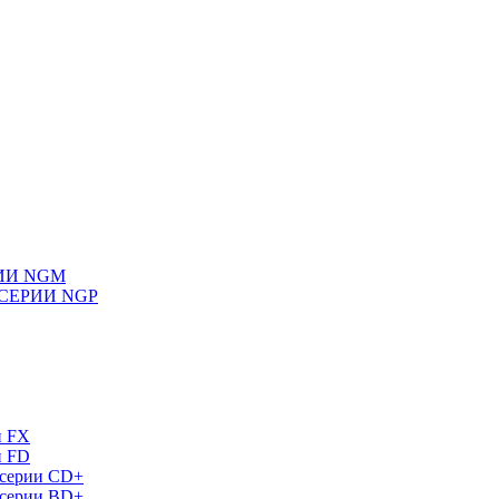
ИИ NGM
СЕРИИ NGP
и FX
и FD
 серии СD+
 серии BD+