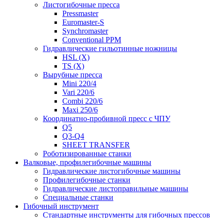
Листогибочные пресса
Pressmaster
Euromaster-S
Synchromaster
Conventional PPM
Гидравлические гильотинные ножницы
HSL (X)
TS (X)
Вырубные пресса
Mini 220/4
Vari 220/6
Combi 220/6
Maxi 250/6
Координатно-пробивной пресс с ЧПУ
Q5
Q3-Q4
SHEET TRANSFER
Роботизированные станки
Валковые, профилегибочные машины
Гидравлические листогибочные машины
Профилегибочные станки
Гидравлические листоправильные машины
Специальные станки
Гибочный инструмент
Стандартные инструменты для гибочных прессов