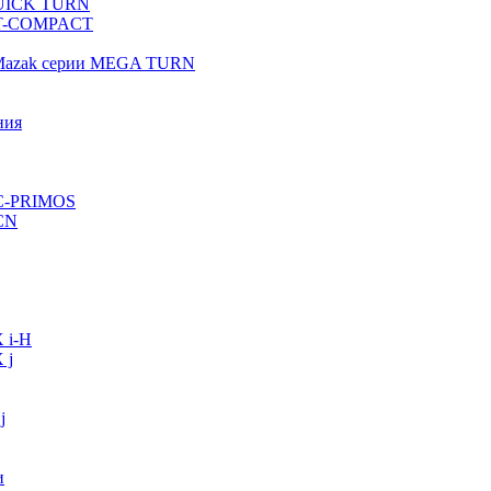
QUICK TURN
 QT-COMPACT
 Mazak серии MEGA TURN
ния
VC-PRIMOS
CN
 i-H
 j
j
и