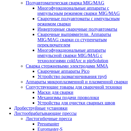
Полуавтоматическая сварка MIG/MAG
Многофункциональные аппараты с
импульсным режимом сварки MIG/MAG
Сварочные полуавтоматы с импульсным
режимом сварки
Инверторные сварочные полуавтоматы
Сварочные выпрямители. Аппараты
MIG/MAG сварки со ступенчатым
переключателем
Многофункциональные аппараты
импульсной сварки MIG/MAG с
технологиями coldArc и pipSolution
Сварка стержневыми электродами MMA
Сварочные аппараты Pico
Устройство размагничивания труб
Аппараты микроплазменной и плазменной сварки
Сопутствующие товары для сварочной техники
Маски для сварки
Механизмы подачи проволоки
Устройства для очистки сварных швов
Дробеструйные установки
Листообрабатывающие прессы
Листогибочные пресса
Pressmaster
Euromaster-S