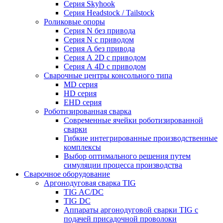
Серия Skyhook
Серия Headstock / Tailstock
Роликовые опоры
Серия N без привода
Серия N с приводом
Серия A без привода
Серия А 2D с приводом
Серия А 4D с приводом
Сварочные центры консольного типа
MD серия
HD серия
EHD серия
Роботизированная сварка
Современные ячейки роботизированной
сварки
Гибкие интегрированные производственные
комплексы
Выбор оптимального решения путем
симуляции процесса производства
Сварочное оборудование
Аргонодуговая сварка TIG
TIG AC/DC
TIG DC
Аппараты аргонодуговой сварки TIG с
подачей присадочной проволоки