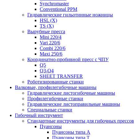
Synchromaster
Conventional PPM
Гидравлические гильотинные ножницы
HSL (X)
TS (X)
Вырубные пресса
Mini 220/4
Vari 220/6
Combi 220/6
Maxi 250/6
Координатно-пробивной пресс с ЧПУ
Q5
Q3-Q4
SHEET TRANSFER
Роботизированные станки
Валковые, профилегибочные машины
Гидравлические листогибочные машины
Профилегибочные станки
Гидравлические листоправильные машины
Специальные станки
Гибочный инструмент
Стандартные инструменты для гибочных прессов
Пуансоны
Пуансоны типа A
Пуансоны типа T