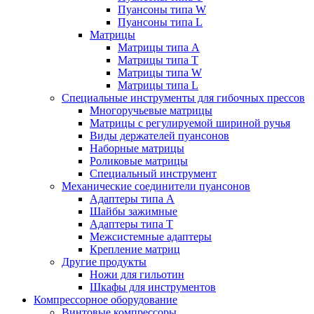
Пуансоны типа W
Пуансоны типа L
Матрицы
Матрицы типа A
Матрицы типа T
Матрицы типа W
Матрицы типа L
Специальные инструменты для гибочных прессов
Многоручьевые матрицы
Матрицы с регулируемой шириной ручья
Виды держателей пуансонов
Наборные матрицы
Роликовые матрицы
Специальный инструмент
Механические соединители пуансонов
Адаптеры типа A
Шайбы зажимные
Адаптеры типа T
Межсистемные адаптеры
Крепление матриц
Другие продукты
Ножи для гильотин
Шкафы для инструментов
Компрессорное оборудование
Винтовые компрессоры