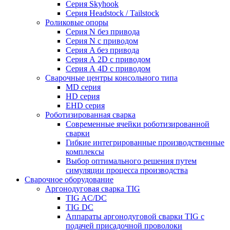
Серия Skyhook
Серия Headstock / Tailstock
Роликовые опоры
Серия N без привода
Серия N с приводом
Серия A без привода
Серия А 2D с приводом
Серия А 4D с приводом
Сварочные центры консольного типа
MD серия
HD серия
EHD серия
Роботизированная сварка
Современные ячейки роботизированной
сварки
Гибкие интегрированные производственные
комплексы
Выбор оптимального решения путем
симуляции процесса производства
Сварочное оборудование
Аргонодуговая сварка TIG
TIG AC/DC
TIG DC
Аппараты аргонодуговой сварки TIG с
подачей присадочной проволоки