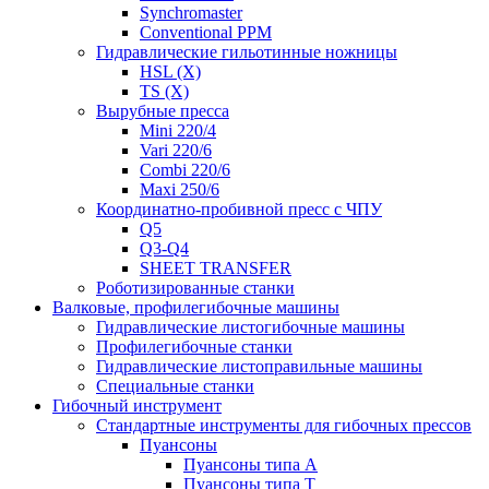
Synchromaster
Conventional PPM
Гидравлические гильотинные ножницы
HSL (X)
TS (X)
Вырубные пресса
Mini 220/4
Vari 220/6
Combi 220/6
Maxi 250/6
Координатно-пробивной пресс с ЧПУ
Q5
Q3-Q4
SHEET TRANSFER
Роботизированные станки
Валковые, профилегибочные машины
Гидравлические листогибочные машины
Профилегибочные станки
Гидравлические листоправильные машины
Специальные станки
Гибочный инструмент
Стандартные инструменты для гибочных прессов
Пуансоны
Пуансоны типа A
Пуансоны типа T