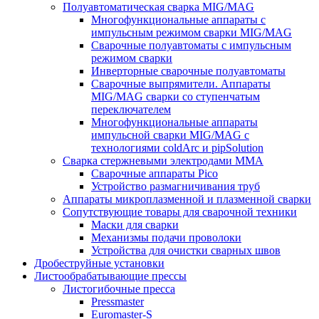
Полуавтоматическая сварка MIG/MAG
Многофункциональные аппараты с
импульсным режимом сварки MIG/MAG
Сварочные полуавтоматы с импульсным
режимом сварки
Инверторные сварочные полуавтоматы
Сварочные выпрямители. Аппараты
MIG/MAG сварки со ступенчатым
переключателем
Многофункциональные аппараты
импульсной сварки MIG/MAG с
технологиями coldArc и pipSolution
Сварка стержневыми электродами MMA
Сварочные аппараты Pico
Устройство размагничивания труб
Аппараты микроплазменной и плазменной сварки
Сопутствующие товары для сварочной техники
Маски для сварки
Механизмы подачи проволоки
Устройства для очистки сварных швов
Дробеструйные установки
Листообрабатывающие прессы
Листогибочные пресса
Pressmaster
Euromaster-S