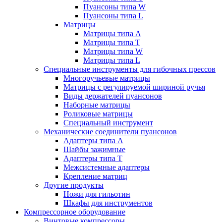
Пуансоны типа W
Пуансоны типа L
Матрицы
Матрицы типа A
Матрицы типа T
Матрицы типа W
Матрицы типа L
Специальные инструменты для гибочных прессов
Многоручьевые матрицы
Матрицы с регулируемой шириной ручья
Виды держателей пуансонов
Наборные матрицы
Роликовые матрицы
Специальный инструмент
Механические соединители пуансонов
Адаптеры типа A
Шайбы зажимные
Адаптеры типа T
Межсистемные адаптеры
Крепление матриц
Другие продукты
Ножи для гильотин
Шкафы для инструментов
Компрессорное оборудование
Винтовые компрессоры