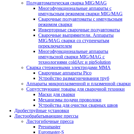
Полуавтоматическая сварка MIG/MAG
Многофункциональные аппараты с
импульсным режимом сварки MIG/MAG
Сварочные полуавтоматы с импульсным
режимом сварки
Инверторные сварочные полуавтоматы
Сварочные выпрямители. Аппараты
MIG/MAG сварки со ступенчатым
переключателем
Многофункциональные аппараты
импульсной сварки MIG/MAG с
технологиями coldArc и pipSolution
Сварка стержневыми электродами MMA
Сварочные аппараты Pico
Устройство размагничивания труб
Аппараты микроплазменной и плазменной сварки
Сопутствующие товары для сварочной техники
Маски для сварки
Механизмы подачи проволоки
Устройства для очистки сварных швов
Дробеструйные установки
Листообрабатывающие прессы
Листогибочные пресса
Pressmaster
Euromaster-S