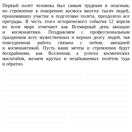
Первый полет человека был самым трудным и опасным,
но стремление к покорению космоса многих тысяч людей,
принимавших участие в подготовке полета, преодолело все
преграды. В честь этого исторического события 12 апреля
во всем мире отмечают как Всемирный день авиации
и космонавтики. Поздравляем с профессиональным
праздником всех мужественных и верных долгу людей, чья
повседневная работа связана с небом, авиацией
и космонавтикой. Пусть ваши мечты и стремления будут
бескрайними, как Вселенная, а успехи космических
масштабов, желаем крутых и незабываемых полётов туда
и обратно.
atlas copco ga, винтовой компрессор atlas, винтовой компрессор atlas copco, компрессор атлас копко купить,
компрессор атлас копко купить, компрессор атлас копко купить, винтовой компрессор атлас копко,
компрессоры atlas copco ga, атлас копко ga, компрессоры атлас копко ga, винтовой компрессор atlas copco ga,
atlas copco ga 55, atlas copco ga 37, ga 30 atlas copco, atlas copco ga 22, atlas copco ga 11, винтовой
воздушный компрессор atlas, atlas copco ga 7, винтовой компрессор атлас купить, atlas copco ga 18, atlas
copco ga 15, ga 45 atlas copco, atlas copco ga 5, купить винтовой компрессор атлас копко, компрессор atlas
copco ga 55, atlas copco компрессор ga 15, atlas copco ga 10, компрессор atlas copco ga 7, компрессор atlas
copco ga 5, компрессор atlas copco ga 37, компрессор винтовой atlas copco купить, компрессор воздушный
винтовой atlas copco ga 7, винтовые компрессора кайзер, винтовые компрессоры kaeser, винтовой
компрессор gardner denver, kaeser eco 3 40d, kaeser eco 3 40d компрессор, купить винтовой компрессор
кайзер, воздушный компрессор kaeser eco 3 40d