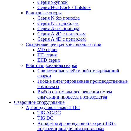
Серия Skyhook
Серия Headstock / Tailstock
Роликовые опоры
Серия N без привода
Серия N с приводом
Серия A без привода
Серия А 2D с приводом
Серия А 4D с приводом
Сварочные центры консольного типа
MD серия
HD серия
EHD серия
Роботизированная сварка
Современные ячейки роботизированной
сварки
Гибкие интегрированные производственные
комплексы
Выбор оптимального решения путем
симуляции процесса производства
Сварочное оборудование
Аргонодуговая сварка TIG
TIG AC/DC
TIG DC
Аппараты аргонодуговой сварки TIG с
подачей присадочной проволоки