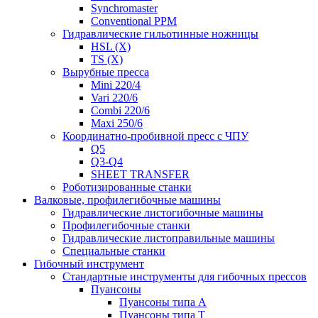
Synchromaster
Conventional PPM
Гидравлические гильотинные ножницы
HSL (X)
TS (X)
Вырубные пресса
Mini 220/4
Vari 220/6
Combi 220/6
Maxi 250/6
Координатно-пробивной пресс с ЧПУ
Q5
Q3-Q4
SHEET TRANSFER
Роботизированные станки
Валковые, профилегибочные машины
Гидравлические листогибочные машины
Профилегибочные станки
Гидравлические листоправильные машины
Специальные станки
Гибочный инструмент
Стандартные инструменты для гибочных прессов
Пуансоны
Пуансоны типа A
Пуансоны типа T