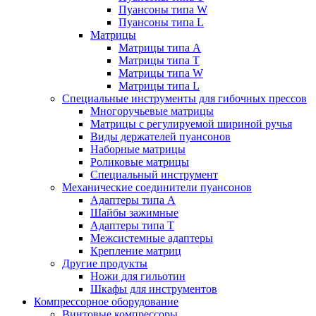
Пуансоны типа W
Пуансоны типа L
Матрицы
Матрицы типа A
Матрицы типа T
Матрицы типа W
Матрицы типа L
Специальные инструменты для гибочных прессов
Многоручьевые матрицы
Матрицы с регулируемой шириной ручья
Виды держателей пуансонов
Наборные матрицы
Роликовые матрицы
Специальный инструмент
Механические соединители пуансонов
Адаптеры типа A
Шайбы зажимные
Адаптеры типа T
Межсистемные адаптеры
Крепление матриц
Другие продукты
Ножи для гильотин
Шкафы для инструментов
Компрессорное оборудование
Винтовые компрессоры