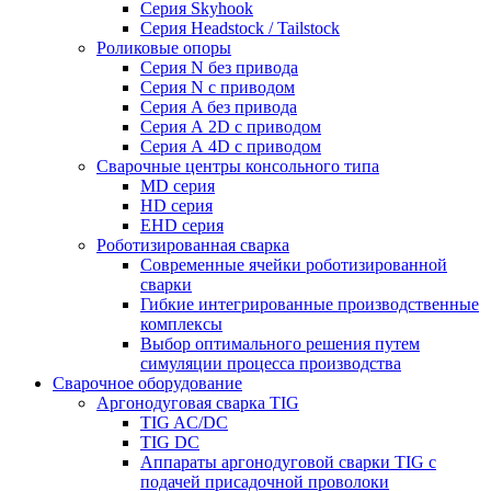
Серия Skyhook
Серия Headstock / Tailstock
Роликовые опоры
Серия N без привода
Серия N с приводом
Серия A без привода
Серия А 2D с приводом
Серия А 4D с приводом
Сварочные центры консольного типа
MD серия
HD серия
EHD серия
Роботизированная сварка
Современные ячейки роботизированной
сварки
Гибкие интегрированные производственные
комплексы
Выбор оптимального решения путем
симуляции процесса производства
Сварочное оборудование
Аргонодуговая сварка TIG
TIG AC/DC
TIG DC
Аппараты аргонодуговой сварки TIG с
подачей присадочной проволоки