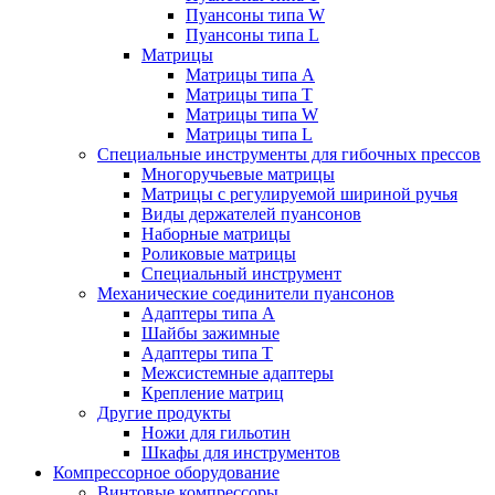
Пуансоны типа W
Пуансоны типа L
Матрицы
Матрицы типа A
Матрицы типа T
Матрицы типа W
Матрицы типа L
Специальные инструменты для гибочных прессов
Многоручьевые матрицы
Матрицы с регулируемой шириной ручья
Виды держателей пуансонов
Наборные матрицы
Роликовые матрицы
Специальный инструмент
Механические соединители пуансонов
Адаптеры типа A
Шайбы зажимные
Адаптеры типа T
Межсистемные адаптеры
Крепление матриц
Другие продукты
Ножи для гильотин
Шкафы для инструментов
Компрессорное оборудование
Винтовые компрессоры