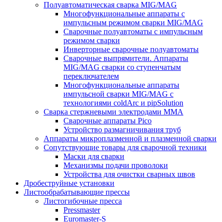
Полуавтоматическая сварка MIG/MAG
Многофункциональные аппараты с
импульсным режимом сварки MIG/MAG
Сварочные полуавтоматы с импульсным
режимом сварки
Инверторные сварочные полуавтоматы
Сварочные выпрямители. Аппараты
MIG/MAG сварки со ступенчатым
переключателем
Многофункциональные аппараты
импульсной сварки MIG/MAG с
технологиями coldArc и pipSolution
Сварка стержневыми электродами MMA
Сварочные аппараты Pico
Устройство размагничивания труб
Аппараты микроплазменной и плазменной сварки
Сопутствующие товары для сварочной техники
Маски для сварки
Механизмы подачи проволоки
Устройства для очистки сварных швов
Дробеструйные установки
Листообрабатывающие прессы
Листогибочные пресса
Pressmaster
Euromaster-S