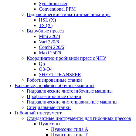
Synchromaster
Conventional PPM
Гидравлические гильотинные ножницы
HSL (X)
TS (X)
Вырубные пресса
Mini 220/4
Vari 220/6
Combi 220/6
Maxi 250/6
Координатно-пробивной пресс с ЧПУ
Q5
Q3-Q4
SHEET TRANSFER
Роботизированные станки
Валковые, профилегибочные машины
Гидравлические листогибочные машины
Профилегибочные станки
Гидравлические листоправильные машины
Специальные станки
Гибочный инструмент
Стандартные инструменты для гибочных прессов
Пуансоны
Пуансоны типа A
Пуансоны типа T