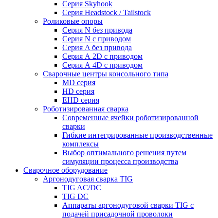
Серия Skyhook
Серия Headstock / Tailstock
Роликовые опоры
Серия N без привода
Серия N с приводом
Серия A без привода
Серия А 2D с приводом
Серия А 4D с приводом
Сварочные центры консольного типа
MD серия
HD серия
EHD серия
Роботизированная сварка
Современные ячейки роботизированной
сварки
Гибкие интегрированные производственные
комплексы
Выбор оптимального решения путем
симуляции процесса производства
Сварочное оборудование
Аргонодуговая сварка TIG
TIG AC/DC
TIG DC
Аппараты аргонодуговой сварки TIG с
подачей присадочной проволоки