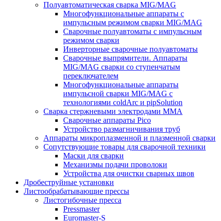
Полуавтоматическая сварка MIG/MAG
Многофункциональные аппараты с
импульсным режимом сварки MIG/MAG
Сварочные полуавтоматы с импульсным
режимом сварки
Инверторные сварочные полуавтоматы
Сварочные выпрямители. Аппараты
MIG/MAG сварки со ступенчатым
переключателем
Многофункциональные аппараты
импульсной сварки MIG/MAG с
технологиями coldArc и pipSolution
Сварка стержневыми электродами MMA
Сварочные аппараты Pico
Устройство размагничивания труб
Аппараты микроплазменной и плазменной сварки
Сопутствующие товары для сварочной техники
Маски для сварки
Механизмы подачи проволоки
Устройства для очистки сварных швов
Дробеструйные установки
Листообрабатывающие прессы
Листогибочные пресса
Pressmaster
Euromaster-S