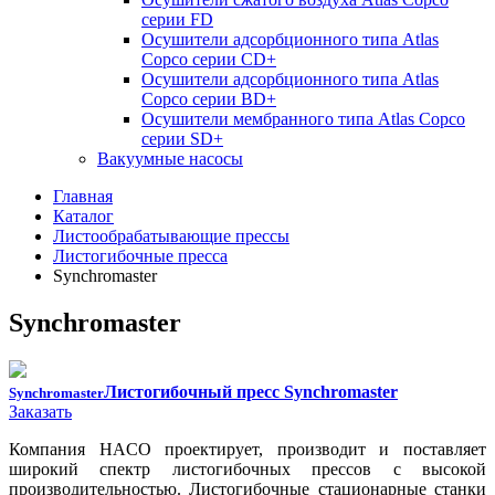
серии FD
Осушители адсорбционного типа Atlas
Copco серии СD+
Осушители адсорбционного типа Atlas
Copco серии BD+
Осушители мембранного типа Atlas Copco
серии SD+
Вакуумные насосы
Главная
Каталог
Листообрабатывающие прессы
Листогибочные пресса
Synchromaster
Synchromaster
Листогибочный пресс Synchromaster
Synchromaster
Заказать
Компания
HACO
проектирует, производит и поставляет
широкий спектр
листогибочных прессов
с высокой
производительностью.
Листогибочные стационарные станки