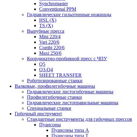
Synchromaster
Conventional PPM
Гидравлические гильотинные ножницы
HSL (X)
TS (X)
Вырубные пресса
Mini 220/4
Vari 220/6
Combi 220/6
Maxi 250/6
Координатно-пробивной пресс с ЧПУ
Q5
Q3-Q4
SHEET TRANSFER
Роботизированные станки
Валковые, профилегибочные машины
Гидравлические листогибочные машины
Профилегибочные станки
Гидравлические листоправильные машины
Специальные станки
Гибочный инструмент
Стандартные инструменты для гибочных прессов
Пуансоны
Пуансоны типа A
Пуансоны типа T