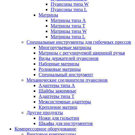
Пуансоны типа W
Пуансоны типа L
Матрицы
Матрицы типа A
Матрицы типа T
Матрицы типа W
Матрицы типа L
Специальные инструменты для гибочных прессов
Многоручьевые матрицы
Матрицы с регулируемой шириной ручья
Виды держателей пуансонов
Наборные матрицы
Роликовые матрицы
Специальный инструмент
Механические соединители пуансонов
Адаптеры типа A
Шайбы зажимные
Адаптеры типа T
Межсистемные адаптеры
Крепление матриц
Другие продукты
Ножи для гильотин
Шкафы для инструментов
Компрессорное оборудование
Винтовые компрессоры