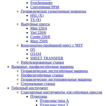
Synchromaster
Conventional PPM
Гидравлические гильотинные ножницы
HSL (X)
TS (X)
Вырубные пресса
Mini 220/4
Vari 220/6
Combi 220/6
Maxi 250/6
Координатно-пробивной пресс с ЧПУ
Q5
Q3-Q4
SHEET TRANSFER
Роботизированные станки
Валковые, профилегибочные машины
Гидравлические листогибочные машины
Профилегибочные станки
Гидравлические листоправильные машины
Специальные станки
Гибочный инструмент
Стандартные инструменты для гибочных прессов
Пуансоны
Пуансоны типа A
Пуансоны типа T