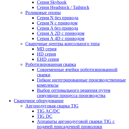
Серия Skyhook
Серия Headstock / Tailstock
Роликовые опоры
Серия N без привода
Серия N с приводом
Серия A без привода
Серия А 2D с приводом
Серия А 4D с приводом
Сварочные центры консольного типа
MD серия
HD серия
EHD серия
Роботизированная сварка
Современные ячейки роботизированной
сварки
Гибкие интегрированные производственные
комплексы
Выбор оптимального решения путем
симуляции процесса производства
Сварочное оборудование
Аргонодуговая сварка TIG
TIG AC/DC
TIG DC
Аппараты аргонодуговой сварки TIG с
подачей присадочной проволоки