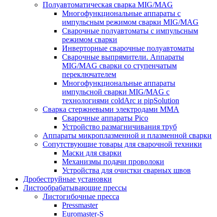
Полуавтоматическая сварка MIG/MAG
Многофункциональные аппараты с
импульсным режимом сварки MIG/MAG
Сварочные полуавтоматы с импульсным
режимом сварки
Инверторные сварочные полуавтоматы
Сварочные выпрямители. Аппараты
MIG/MAG сварки со ступенчатым
переключателем
Многофункциональные аппараты
импульсной сварки MIG/MAG с
технологиями coldArc и pipSolution
Сварка стержневыми электродами MMA
Сварочные аппараты Pico
Устройство размагничивания труб
Аппараты микроплазменной и плазменной сварки
Сопутствующие товары для сварочной техники
Маски для сварки
Механизмы подачи проволоки
Устройства для очистки сварных швов
Дробеструйные установки
Листообрабатывающие прессы
Листогибочные пресса
Pressmaster
Euromaster-S