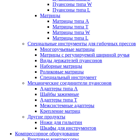
Пуансоны типа W
Пуансоны типа L
Матрицы
Матрицы типа A
Матрицы типа T
Матрицы типа W
Матрицы типа L
Специальные инструменты для гибочных прессов
Многоручьевые матрицы
Матрицы с регулируемой шириной ручья
Виды держателей пуансонов
Наборные матрицы
Роликовые матрицы
Специальный инструмент
Механические соединители пуансонов
Адаптеры типа A
Шайбы зажимные
Адаптеры типа T
Межсистемные адаптеры
Крепление матриц
Другие продукты
Ножи для гильотин
Шкафы для инструментов
Компрессорное оборудование
Винтовые компрессоры