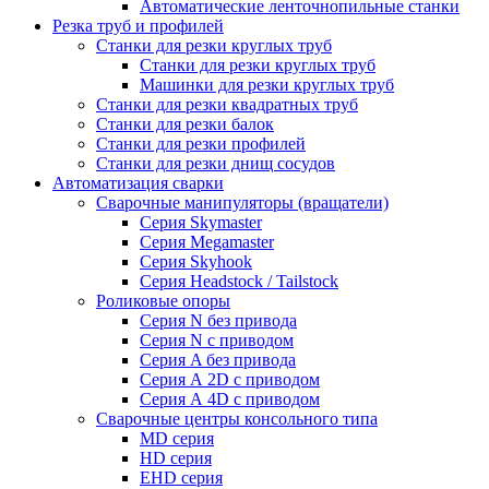
Автоматические ленточнопильные станки
Резка труб и профилей
Станки для резки круглых труб
Станки для резки круглых труб
Машинки для резки круглых труб
Станки для резки квадратных труб
Станки для резки балок
Станки для резки профилей
Станки для резки днищ сосудов
Автоматизация сварки
Сварочные манипуляторы (вращатели)
Серия Skymaster
Серия Megamaster
Серия Skyhook
Серия Headstock / Tailstock
Роликовые опоры
Серия N без привода
Серия N с приводом
Серия A без привода
Серия А 2D с приводом
Серия А 4D с приводом
Сварочные центры консольного типа
MD серия
HD серия
EHD серия