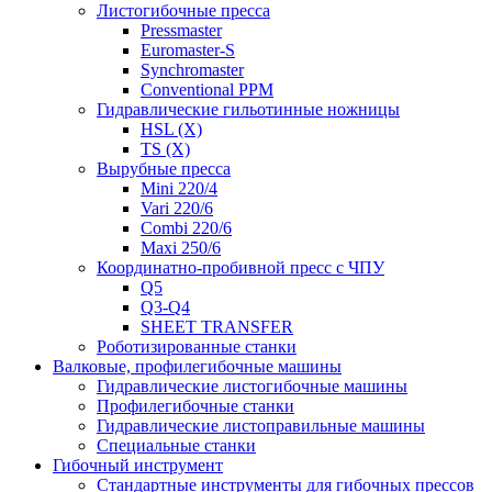
Листогибочные пресса
Pressmaster
Euromaster-S
Synchromaster
Conventional PPM
Гидравлические гильотинные ножницы
HSL (X)
TS (X)
Вырубные пресса
Mini 220/4
Vari 220/6
Combi 220/6
Maxi 250/6
Координатно-пробивной пресс с ЧПУ
Q5
Q3-Q4
SHEET TRANSFER
Роботизированные станки
Валковые, профилегибочные машины
Гидравлические листогибочные машины
Профилегибочные станки
Гидравлические листоправильные машины
Специальные станки
Гибочный инструмент
Стандартные инструменты для гибочных прессов