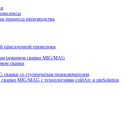
ки
комплексы
и процесса производства
ей присадочной проволоки
ным режимом сварки MIG/MAG
мом сварки
 сварки со ступенчатым переключателем
варки MIG/MAG с технологиями coldArc и pipSolution