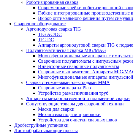
Роботизированная сварка
Современные ячейки роботизированной свар
Гибкие интегрированные производственные 
Выбор оптимального решения путем симуляци
Сварочное оборудование
Аргонодуговая сварка TIG
TIG AC/DC
TIG DC
Аппараты аргонодуговой сварки TIG с подач
Полуавтоматическая сварка MIG/MAG
Многофункциональные аппараты с импульс
Сварочные полуавтоматы с импульсным режи
Инверторные сварочные полуавтоматы
Сварочные выпрямители. Аппараты MIG/MAG
Многофункциональные аппараты импульсной с
Сварка стержневыми электродами MMA
Сварочные аппараты Pico
Устройство размагничивания труб
Аппараты микроплазменной и плазменной сварки
Сопутствующие товары для сварочной техники
Маски для сварки
Механизмы подачи проволоки
Устройства для очистки сварных швов
Дробеструйные установки
Листообрабатывающие прессы