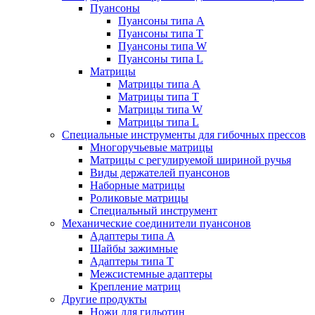
Пуансоны
Пуансоны типа A
Пуансоны типа T
Пуансоны типа W
Пуансоны типа L
Матрицы
Матрицы типа A
Матрицы типа T
Матрицы типа W
Матрицы типа L
Специальные инструменты для гибочных прессов
Многоручьевые матрицы
Матрицы с регулируемой шириной ручья
Виды держателей пуансонов
Наборные матрицы
Роликовые матрицы
Специальный инструмент
Механические соединители пуансонов
Адаптеры типа A
Шайбы зажимные
Адаптеры типа T
Межсистемные адаптеры
Крепление матриц
Другие продукты
Ножи для гильотин