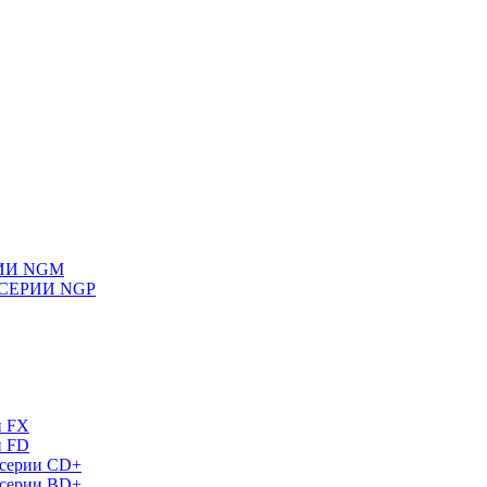
ИИ NGM
СЕРИИ NGP
и FX
и FD
 серии СD+
 серии BD+