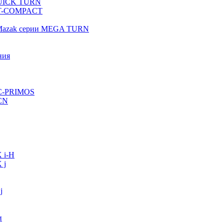
QUICK TURN
 QT-COMPACT
 Mazak серии MEGA TURN
ния
VC-PRIMOS
CN
 i-H
 j
j
и