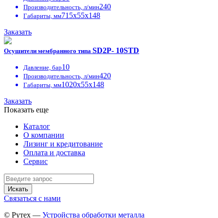
240
Производительность, л/мин
715х55х148
Габариты, мм
Заказать
SD2P- 10STD
Осушители мембранного типа
10
Давление, бар
420
Производительность, л/мин
1020х55х148
Габариты, мм
Заказать
Показать еще
Каталог
О компании
Лизинг и кредитование
Оплата и доставка
Сервис
Искать
Связаться с нами
© Рутех —
Устройства обработки металла