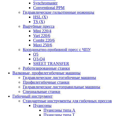
Synchromaster
Conventional PPM
Гидравлические гильотинные ножницы
HSL (X)
TS (X)
Вырубные пресса
Mini 220/4
Vari 220/6
Combi 220/6
Maxi 250/6
Координатно-пробивной пресс с ЧПУ
Q5
Q3-Q4
SHEET TRANSFER
Роботизированные станки
Валковые, профилегибочные машины
Гидравлические листогибочные машины
Профилегибочные станки
Гидравлические листоправильные машины
Специальные станки
Гибочный инструмент
Стандартные инструменты для гибочных прессов
Пуансоны
Пуансоны типа A
Пуансоны типа T