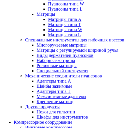
Пуансоны типа W
Пуансоны типа L
Матрицы
Матрицы типа A
Матрицы типа T
Матрицы типа W
Матрицы типа L
Специальные инструменты для гибочных прессов
Многоручьевые матрицы
Матрицы с регулируемой шириной ручья
Виды держателей пуансонов
Наборные матрицы
Роликовые матрицы
Специальный инструмент
Механические соединители пуансонов
Адаптеры типа A
Шайбы зажимные
Адаптеры типа T
Межсистемные адаптеры
Крепление матриц
Другие продукты
Ножи для гильотин
Шкафы для инструментов
Компрессорное оборудование
Винтовые компрессоры