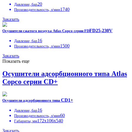
20
Давление, бар
1740
Производительность, л/мин
Заказать
FD25-230V
Осушители сжатого воздуха Atlas Copco серии FD
16
Давление, бар
1500
Производительность, л/мин
Заказать
Показать еще
Осушители адсорбционного типа Atlas
Copco серии СD+
CD1+
Осушители адсорбционного типа
16
Давление, бар
60
Производительность, л/мин
172х106х540
Габариты, мм
Заказать