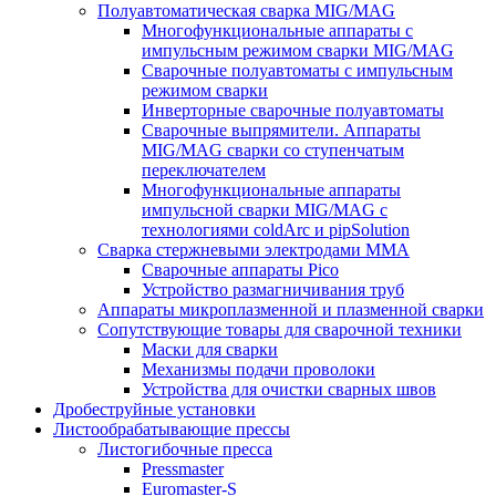
Полуавтоматическая сварка MIG/MAG
Многофункциональные аппараты с
импульсным режимом сварки MIG/MAG
Сварочные полуавтоматы с импульсным
режимом сварки
Инверторные сварочные полуавтоматы
Сварочные выпрямители. Аппараты
MIG/MAG сварки со ступенчатым
переключателем
Многофункциональные аппараты
импульсной сварки MIG/MAG с
технологиями coldArc и pipSolution
Сварка стержневыми электродами MMA
Сварочные аппараты Pico
Устройство размагничивания труб
Аппараты микроплазменной и плазменной сварки
Сопутствующие товары для сварочной техники
Маски для сварки
Механизмы подачи проволоки
Устройства для очистки сварных швов
Дробеструйные установки
Листообрабатывающие прессы
Листогибочные пресса
Pressmaster
Euromaster-S