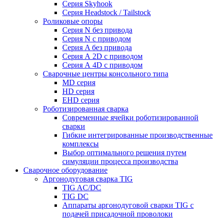
Серия Skyhook
Серия Headstock / Tailstock
Роликовые опоры
Серия N без привода
Серия N с приводом
Серия A без привода
Серия А 2D с приводом
Серия А 4D с приводом
Сварочные центры консольного типа
MD серия
HD серия
EHD серия
Роботизированная сварка
Современные ячейки роботизированной
сварки
Гибкие интегрированные производственные
комплексы
Выбор оптимального решения путем
симуляции процесса производства
Сварочное оборудование
Аргонодуговая сварка TIG
TIG AC/DC
TIG DC
Аппараты аргонодуговой сварки TIG с
подачей присадочной проволоки