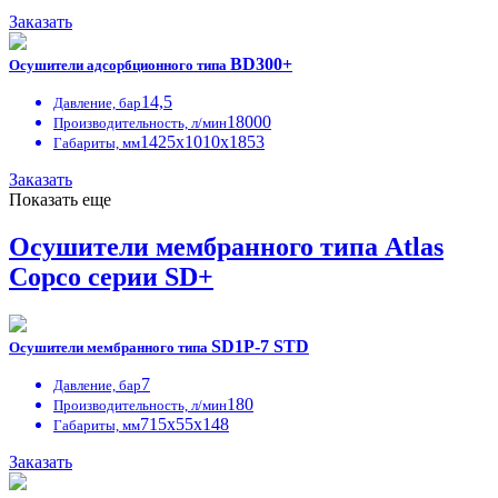
Заказать
BD300+
Осушители адсорбционного типа
14,5
Давление, бар
18000
Производительность, л/мин
1425х1010х1853
Габариты, мм
Заказать
Показать еще
Осушители мембранного типа Atlas
Copco серии SD+
SD1P-7 STD
Осушители мембранного типа
7
Давление, бар
180
Производительность, л/мин
715х55х148
Габариты, мм
Заказать