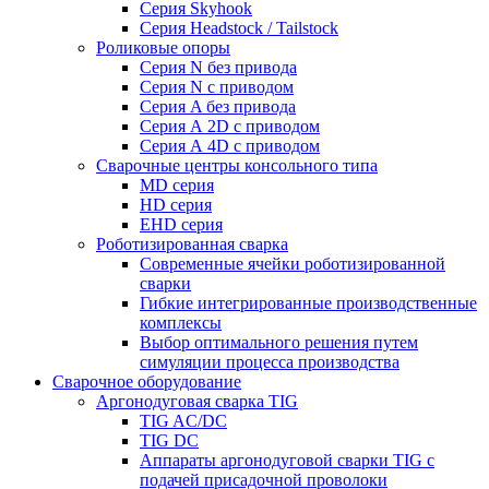
Серия Skyhook
Серия Headstock / Tailstock
Роликовые опоры
Серия N без привода
Серия N с приводом
Серия A без привода
Серия А 2D с приводом
Серия А 4D с приводом
Сварочные центры консольного типа
MD серия
HD серия
EHD серия
Роботизированная сварка
Современные ячейки роботизированной
сварки
Гибкие интегрированные производственные
комплексы
Выбор оптимального решения путем
симуляции процесса производства
Сварочное оборудование
Аргонодуговая сварка TIG
TIG AC/DC
TIG DC
Аппараты аргонодуговой сварки TIG с
подачей присадочной проволоки