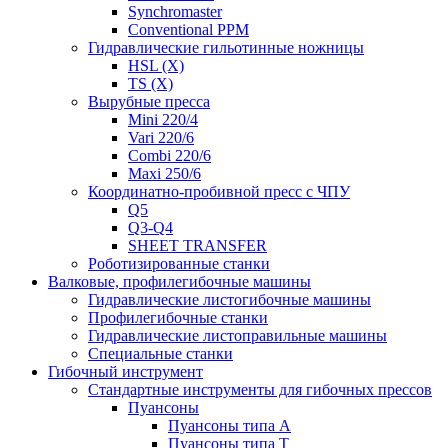
Synchromaster
Conventional PPM
Гидравлические гильотинные ножницы
HSL (X)
TS (X)
Вырубные пресса
Mini 220/4
Vari 220/6
Combi 220/6
Maxi 250/6
Координатно-пробивной пресс с ЧПУ
Q5
Q3-Q4
SHEET TRANSFER
Роботизированные станки
Валковые, профилегибочные машины
Гидравлические листогибочные машины
Профилегибочные станки
Гидравлические листоправильные машины
Специальные станки
Гибочный инструмент
Стандартные инструменты для гибочных прессов
Пуансоны
Пуансоны типа A
Пуансоны типа T