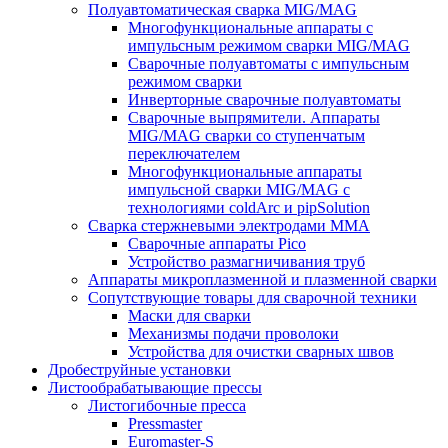
Полуавтоматическая сварка MIG/MAG
Многофункциональные аппараты с
импульсным режимом сварки MIG/MAG
Сварочные полуавтоматы с импульсным
режимом сварки
Инверторные сварочные полуавтоматы
Сварочные выпрямители. Аппараты
MIG/MAG сварки со ступенчатым
переключателем
Многофункциональные аппараты
импульсной сварки MIG/MAG с
технологиями coldArc и pipSolution
Сварка стержневыми электродами MMA
Сварочные аппараты Pico
Устройство размагничивания труб
Аппараты микроплазменной и плазменной сварки
Сопутствующие товары для сварочной техники
Маски для сварки
Механизмы подачи проволоки
Устройства для очистки сварных швов
Дробеструйные установки
Листообрабатывающие прессы
Листогибочные пресса
Pressmaster
Euromaster-S