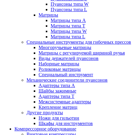
Пуансоны типа W
Пуансоны типа L
Матрицы
Матрицы типа A
Матрицы типа T
Матрицы типа W
Матрицы типа L
Специальные инструменты для гибочных прессов
Многоручьевые матрицы
Матрицы с регулируемой шириной ручья
Виды держателей пуансонов
Наборные матрицы
Роликовые матрицы
Специальный инструмент
Механические соединители пуансонов
Адаптеры типа A
Шайбы зажимные
Адаптеры типа T
Межсистемные адаптеры
Крепление матриц
Другие продукты
Ножи для гильотин
Шкафы для инструментов
Компрессорное оборудование
Винтовые компрессоры