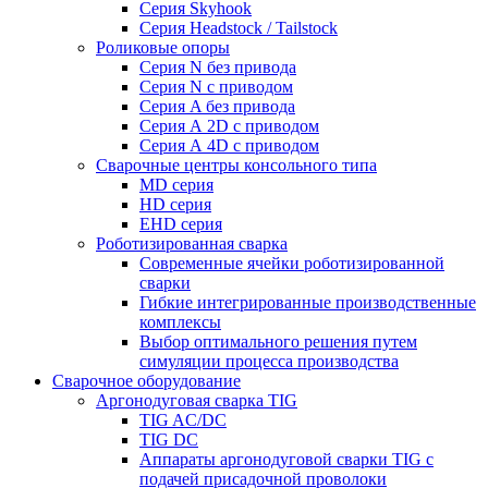
Серия Skyhook
Серия Headstock / Tailstock
Роликовые опоры
Серия N без привода
Серия N с приводом
Серия A без привода
Серия А 2D с приводом
Серия А 4D с приводом
Сварочные центры консольного типа
MD серия
HD серия
EHD серия
Роботизированная сварка
Современные ячейки роботизированной
сварки
Гибкие интегрированные производственные
комплексы
Выбор оптимального решения путем
симуляции процесса производства
Сварочное оборудование
Аргонодуговая сварка TIG
TIG AC/DC
TIG DC
Аппараты аргонодуговой сварки TIG с
подачей присадочной проволоки