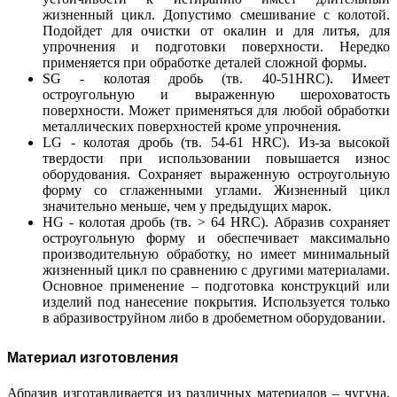
жизненный цикл. Допустимо смешивание с колотой.
Подойдет для очистки от окалин и для литья, для
упрочнения и подготовки поверхности. Нередко
применяется при обработке деталей сложной формы.
SG - колотая дробь (тв. 40-51HRC). Имеет
остроугольную и выраженную шероховатость
поверхности. Может применяться для любой обработки
металлических поверхностей кроме упрочнения.
LG - колотая дробь (тв. 54-61 HRC). Из-за высокой
твердости при использовании повышается износ
оборудования. Сохраняет выраженную остроугольную
форму со сглаженными углами. Жизненный цикл
значительно меньше, чем у предыдущих марок.
HG - колотая дробь (тв. > 64 HRC). Абразив сохраняет
остроугольную форму и обеспечивает максимально
производительную обработку, но имеет минимальный
жизненный цикл по сравнению с другими материалами.
Основное применение – подготовка конструкций или
изделий под нанесение покрытия. Используется только
в абразивоструйном либо в дробеметном оборудовании.
Материал изготовления
Абразив изготавливается из различных материалов – чугуна,