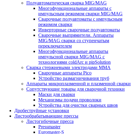
Полуавтоматическая сварка MIG/MAG
Многофункциональные аппараты с
импульсным режимом сварки MIG/MAG
Сварочные полуавтоматы с импульсным
режимом сварки
Инверторные сварочные полуавтоматы
Сварочные выпрямители. Аппараты
MIG/MAG сварки со ступенчатым
переключателем
Многофункциональные аппараты
импульсной сварки MIG/MAG с
технологиями coldArc и pipSolution
Сварка стержневыми электродами MMA
Сварочные аппараты Pico
Устройство размагничивания труб
Аппараты микроплазменной и плазменной сварки
Сопутствующие товары для сварочной техники
Маски для сварки
Механизмы подачи проволоки
Устройства для очистки сварных швов
Дробеструйные установки
Листообрабатывающие прессы
Листогибочные пресса
Pressmaster
Euromaster-S