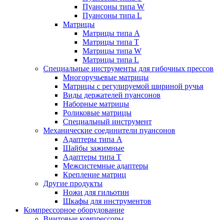
Пуансоны типа W
Пуансоны типа L
Матрицы
Матрицы типа A
Матрицы типа T
Матрицы типа W
Матрицы типа L
Специальные инструменты для гибочных прессов
Многоручьевые матрицы
Матрицы с регулируемой шириной ручья
Виды держателей пуансонов
Наборные матрицы
Роликовые матрицы
Специальный инструмент
Механические соединители пуансонов
Адаптеры типа A
Шайбы зажимные
Адаптеры типа T
Межсистемные адаптеры
Крепление матриц
Другие продукты
Ножи для гильотин
Шкафы для инструментов
Компрессорное оборудование
Винтовые компрессоры