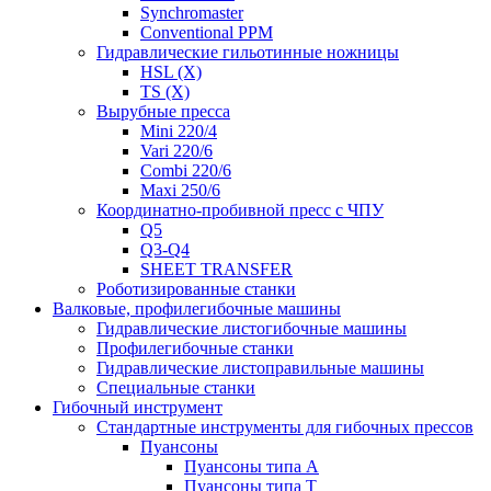
Synchromaster
Conventional PPM
Гидравлические гильотинные ножницы
HSL (X)
TS (X)
Вырубные пресса
Mini 220/4
Vari 220/6
Combi 220/6
Maxi 250/6
Координатно-пробивной пресс с ЧПУ
Q5
Q3-Q4
SHEET TRANSFER
Роботизированные станки
Валковые, профилегибочные машины
Гидравлические листогибочные машины
Профилегибочные станки
Гидравлические листоправильные машины
Специальные станки
Гибочный инструмент
Стандартные инструменты для гибочных прессов
Пуансоны
Пуансоны типа A
Пуансоны типа T