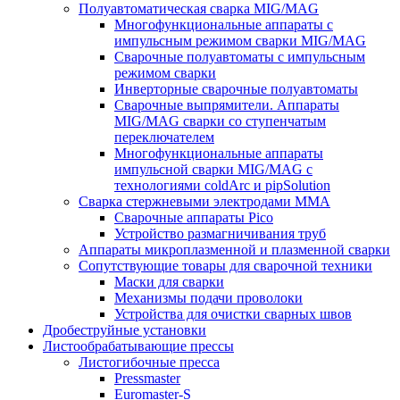
Полуавтоматическая сварка MIG/MAG
Многофункциональные аппараты с
импульсным режимом сварки MIG/MAG
Сварочные полуавтоматы с импульсным
режимом сварки
Инверторные сварочные полуавтоматы
Сварочные выпрямители. Аппараты
MIG/MAG сварки со ступенчатым
переключателем
Многофункциональные аппараты
импульсной сварки MIG/MAG с
технологиями coldArc и pipSolution
Сварка стержневыми электродами MMA
Сварочные аппараты Pico
Устройство размагничивания труб
Аппараты микроплазменной и плазменной сварки
Сопутствующие товары для сварочной техники
Маски для сварки
Механизмы подачи проволоки
Устройства для очистки сварных швов
Дробеструйные установки
Листообрабатывающие прессы
Листогибочные пресса
Pressmaster
Euromaster-S