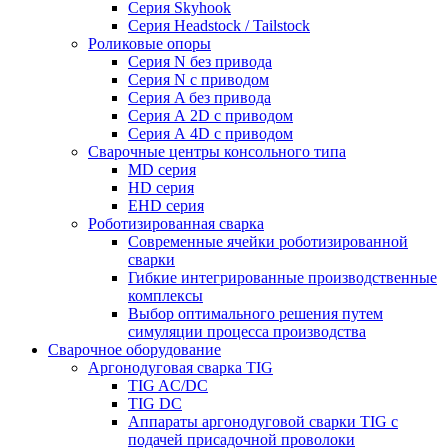
Серия Skyhook
Серия Headstock / Tailstock
Роликовые опоры
Серия N без привода
Серия N с приводом
Серия A без привода
Серия А 2D с приводом
Серия А 4D с приводом
Сварочные центры консольного типа
MD серия
HD серия
EHD серия
Роботизированная сварка
Современные ячейки роботизированной
сварки
Гибкие интегрированные производственные
комплексы
Выбор оптимального решения путем
симуляции процесса производства
Сварочное оборудование
Аргонодуговая сварка TIG
TIG AC/DC
TIG DC
Аппараты аргонодуговой сварки TIG с
подачей присадочной проволоки