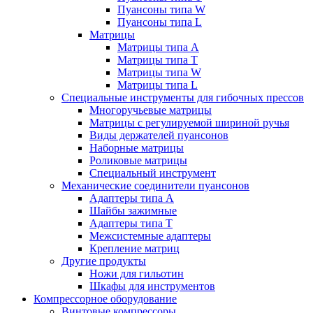
Пуансоны типа W
Пуансоны типа L
Матрицы
Матрицы типа A
Матрицы типа T
Матрицы типа W
Матрицы типа L
Специальные инструменты для гибочных прессов
Многоручьевые матрицы
Матрицы с регулируемой шириной ручья
Виды держателей пуансонов
Наборные матрицы
Роликовые матрицы
Специальный инструмент
Механические соединители пуансонов
Адаптеры типа A
Шайбы зажимные
Адаптеры типа T
Межсистемные адаптеры
Крепление матриц
Другие продукты
Ножи для гильотин
Шкафы для инструментов
Компрессорное оборудование
Винтовые компрессоры