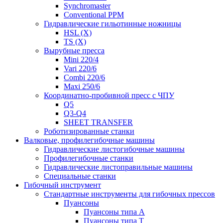
Synchromaster
Conventional PPM
Гидравлические гильотинные ножницы
HSL (X)
TS (X)
Вырубные пресса
Mini 220/4
Vari 220/6
Combi 220/6
Maxi 250/6
Координатно-пробивной пресс с ЧПУ
Q5
Q3-Q4
SHEET TRANSFER
Роботизированные станки
Валковые, профилегибочные машины
Гидравлические листогибочные машины
Профилегибочные станки
Гидравлические листоправильные машины
Специальные станки
Гибочный инструмент
Стандартные инструменты для гибочных прессов
Пуансоны
Пуансоны типа A
Пуансоны типа T