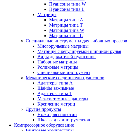
Пуансоны типа W
Пуансоны типа L
Матрицы
Матрицы типа A
Матрицы типа T
Матрицы типа W
Матрицы типа L
Специальные инструменты для гибочных прессов
Многоручьевые матрицы
Матрицы с регулируемой шириной ручья
Виды держателей пуансонов
Наборные матрицы
Роликовые матрицы
Специальный инструмент
Механические соединители пуансонов
Адаптеры типа A
Шайбы зажимные
Адаптеры типа T
Межсистемные адаптеры
Крепление матриц
Другие продукты
Ножи для гильотин
Шкафы для инструментов
Компрессорное оборудование
Винтовые компрессоры