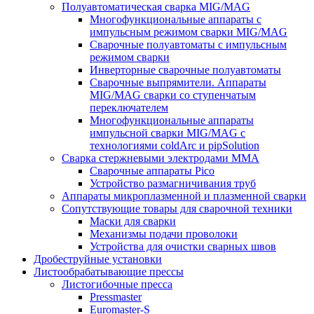
Полуавтоматическая сварка MIG/MAG
Многофункциональные аппараты с
импульсным режимом сварки MIG/MAG
Сварочные полуавтоматы с импульсным
режимом сварки
Инверторные сварочные полуавтоматы
Сварочные выпрямители. Аппараты
MIG/MAG сварки со ступенчатым
переключателем
Многофункциональные аппараты
импульсной сварки MIG/MAG с
технологиями coldArc и pipSolution
Сварка стержневыми электродами MMA
Сварочные аппараты Pico
Устройство размагничивания труб
Аппараты микроплазменной и плазменной сварки
Сопутствующие товары для сварочной техники
Маски для сварки
Механизмы подачи проволоки
Устройства для очистки сварных швов
Дробеструйные установки
Листообрабатывающие прессы
Листогибочные пресса
Pressmaster
Euromaster-S