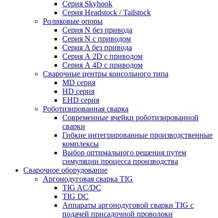
Серия Skyhook
Серия Headstock / Tailstock
Роликовые опоры
Серия N без привода
Серия N с приводом
Серия A без привода
Серия А 2D с приводом
Серия А 4D с приводом
Сварочные центры консольного типа
MD серия
HD серия
EHD серия
Роботизированная сварка
Современные ячейки роботизированной
сварки
Гибкие интегрированные производственные
комплексы
Выбор оптимального решения путем
симуляции процесса производства
Сварочное оборудование
Аргонодуговая сварка TIG
TIG AC/DC
TIG DC
Аппараты аргонодуговой сварки TIG с
подачей присадочной проволоки