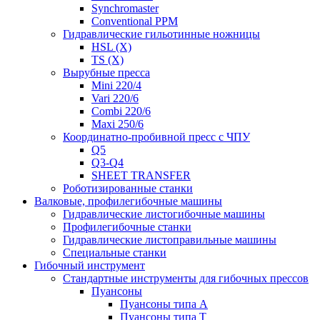
Synchromaster
Conventional PPM
Гидравлические гильотинные ножницы
HSL (X)
TS (X)
Вырубные пресса
Mini 220/4
Vari 220/6
Combi 220/6
Maxi 250/6
Координатно-пробивной пресс с ЧПУ
Q5
Q3-Q4
SHEET TRANSFER
Роботизированные станки
Валковые, профилегибочные машины
Гидравлические листогибочные машины
Профилегибочные станки
Гидравлические листоправильные машины
Специальные станки
Гибочный инструмент
Стандартные инструменты для гибочных прессов
Пуансоны
Пуансоны типа A
Пуансоны типа T