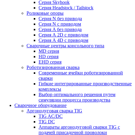
Серия Skyhook
Серия Headstock / Tailstock
Роликовые опоры
Серия N без привода
Серия N с приводом
Серия A без привода
Серия А 2D с приводом
Серия А 4D с приводом
Сварочные центры консольного типа
MD серия
HD серия
EHD серия
Роботизированная сварка
Современные ячейки роботизированной
сварки
Гибкие интегрированные производственные
комплексы
Выбор оптимального решения путем
симуляции процесса производства
Сварочное оборудование
Аргонодуговая сварка TIG
TIG AC/DC
TIG DC
Аппараты аргонодуговой сварки TIG с
подачей присадочной проволоки