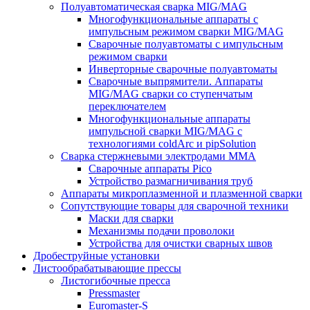
Полуавтоматическая сварка MIG/MAG
Многофункциональные аппараты с
импульсным режимом сварки MIG/MAG
Сварочные полуавтоматы с импульсным
режимом сварки
Инверторные сварочные полуавтоматы
Сварочные выпрямители. Аппараты
MIG/MAG сварки со ступенчатым
переключателем
Многофункциональные аппараты
импульсной сварки MIG/MAG с
технологиями coldArc и pipSolution
Сварка стержневыми электродами MMA
Сварочные аппараты Pico
Устройство размагничивания труб
Аппараты микроплазменной и плазменной сварки
Сопутствующие товары для сварочной техники
Маски для сварки
Механизмы подачи проволоки
Устройства для очистки сварных швов
Дробеструйные установки
Листообрабатывающие прессы
Листогибочные пресса
Pressmaster
Euromaster-S