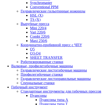
Synchromaster
Conventional PPM
Гидравлические гильотинные ножницы
HSL (X)
TS (X)
Вырубные пресса
Mini 220/4
Vari 220/6
Combi 220/6
Maxi 250/6
Координатно-пробивной пресс с ЧПУ
Q5
Q3-Q4
SHEET TRANSFER
Роботизированные станки
Валковые, профилегибочные машины
Гидравлические листогибочные машины
Профилегибочные станки
Гидравлические листоправильные машины
Специальные станки
Гибочный инструмент
Стандартные инструменты для гибочных прессов
Пуансоны
Пуансоны типа A
Пуансоны типа T