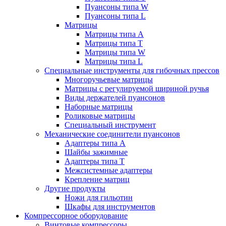
Пуансоны типа W
Пуансоны типа L
Матрицы
Матрицы типа A
Матрицы типа T
Матрицы типа W
Матрицы типа L
Специальные инструменты для гибочных прессов
Многоручьевые матрицы
Матрицы с регулируемой шириной ручья
Виды держателей пуансонов
Наборные матрицы
Роликовые матрицы
Специальный инструмент
Механические соединители пуансонов
Адаптеры типа A
Шайбы зажимные
Адаптеры типа T
Межсистемные адаптеры
Крепление матриц
Другие продукты
Ножи для гильотин
Шкафы для инструментов
Компрессорное оборудование
Винтовые компрессоры