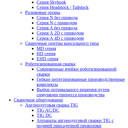
Серия Skyhook
Серия Headstock / Tailstock
Роликовые опоры
Серия N без привода
Серия N с приводом
Серия A без привода
Серия А 2D с приводом
Серия А 4D с приводом
Сварочные центры консольного типа
MD серия
HD серия
EHD серия
Роботизированная сварка
Современные ячейки роботизированной
сварки
Гибкие интегрированные производственные
комплексы
Выбор оптимального решения путем
симуляции процесса производства
Сварочное оборудование
Аргонодуговая сварка TIG
TIG AC/DC
TIG DC
Аппараты аргонодуговой сварки TIG с
подачей присадочной проволоки