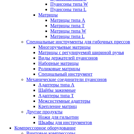
Пуансоны типа W
Пуансоны типа L
Матрицы
Матрицы типа A
Матрицы типа T
Матрицы типа W
Матрицы типа L
Специальные инструменты для гибочных прессов
Многоручьевые матрицы
Матрицы с регулируемой шириной ручья
Виды держателей пуансонов
Наборные матрицы
Роликовые матрицы
Специальный инструмент
Механические соединители пуансонов
Адаптеры типа A
Шайбы зажимные
Адаптеры типа T
Межсистемные адаптеры
Крепление матриц
Другие продукты
Ножи для гильотин
Шкафы для инструментов
Компрессорное оборудование
Винтовые компрессоры