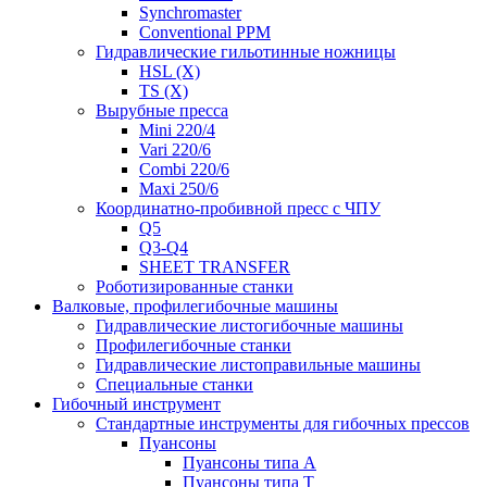
Synchromaster
Conventional PPM
Гидравлические гильотинные ножницы
HSL (X)
TS (X)
Вырубные пресса
Mini 220/4
Vari 220/6
Combi 220/6
Maxi 250/6
Координатно-пробивной пресс с ЧПУ
Q5
Q3-Q4
SHEET TRANSFER
Роботизированные станки
Валковые, профилегибочные машины
Гидравлические листогибочные машины
Профилегибочные станки
Гидравлические листоправильные машины
Специальные станки
Гибочный инструмент
Стандартные инструменты для гибочных прессов
Пуансоны
Пуансоны типа A
Пуансоны типа T