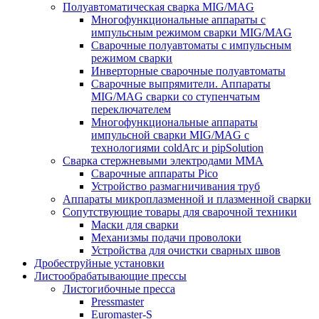
Полуавтоматическая сварка MIG/MAG
Многофункциональные аппараты с
импульсным режимом сварки MIG/MAG
Сварочные полуавтоматы с импульсным
режимом сварки
Инверторные сварочные полуавтоматы
Сварочные выпрямители. Аппараты
MIG/MAG сварки со ступенчатым
переключателем
Многофункциональные аппараты
импульсной сварки MIG/MAG с
технологиями coldArc и pipSolution
Сварка стержневыми электродами MMA
Сварочные аппараты Pico
Устройство размагничивания труб
Аппараты микроплазменной и плазменной сварки
Сопутствующие товары для сварочной техники
Маски для сварки
Механизмы подачи проволоки
Устройства для очистки сварных швов
Дробеструйные установки
Листообрабатывающие прессы
Листогибочные пресса
Pressmaster
Euromaster-S