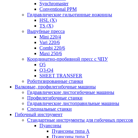
Synchromaster
Conventional PPM
Гидравлические гильотинные ножницы
HSL (X)
TS (X)
Вырубные пресса
Mini 220/4
Vari 220/6
Combi 220/6
Maxi 250/6
Координатно-пробивной пресс с ЧПУ
Q5
Q3-Q4
SHEET TRANSFER
Роботизированные станки
Валковые, профилегибочные машины
Гидравлические листогибочные машины
Профилегибочные станки
Гидравлические листоправильные машины
Специальные станки
Гибочный инструмент
Стандартные инструменты для гибочных прессов
Пуансоны
Пуансоны типа A
Пуансоны типа T