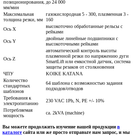
позиционирования,
до 24 000
мм/мин
Максимальная
газокислородная 5 - 300, плазменная 3 -
толщина резки, мм
160
высокоточно обработанные рельсы с
Ось X
рейками
двойные линейные подшипники с
Ось Y
высокоточными рейками
автоматический контроль высоты
плазменной резки по напряжению дуги
Ось Z
SmartLift или емкостной датчик, система
защиты резаков от столкновения
ЧПУ
KOIKE KATANA
Количество
64 шаблона с возможностью задания
стандартных
подходов/отводов
шаблонов
Требования к
230 VAC 1Ph, N, PE +/- 10%
электропитанию
Потребляемая
ca. 2kVA (machine)
мощность
Вы можете продолжить изучение нашей продукции
в
каталоге
сайта или же просто отправьте нам запрос, и мы