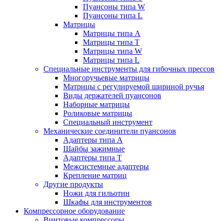
Пуансоны типа W
Пуансоны типа L
Матрицы
Матрицы типа A
Матрицы типа T
Матрицы типа W
Матрицы типа L
Специальные инструменты для гибочных прессов
Многоручьевые матрицы
Матрицы с регулируемой шириной ручья
Виды держателей пуансонов
Наборные матрицы
Роликовые матрицы
Специальный инструмент
Механические соединители пуансонов
Адаптеры типа A
Шайбы зажимные
Адаптеры типа T
Межсистемные адаптеры
Крепление матриц
Другие продукты
Ножи для гильотин
Шкафы для инструментов
Компрессорное оборудование
Винтовые компрессоры