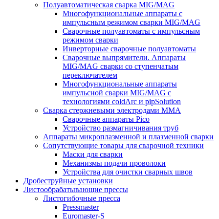
Полуавтоматическая сварка MIG/MAG
Многофункциональные аппараты с
импульсным режимом сварки MIG/MAG
Сварочные полуавтоматы с импульсным
режимом сварки
Инверторные сварочные полуавтоматы
Сварочные выпрямители. Аппараты
MIG/MAG сварки со ступенчатым
переключателем
Многофункциональные аппараты
импульсной сварки MIG/MAG с
технологиями coldArc и pipSolution
Сварка стержневыми электродами MMA
Сварочные аппараты Pico
Устройство размагничивания труб
Аппараты микроплазменной и плазменной сварки
Сопутствующие товары для сварочной техники
Маски для сварки
Механизмы подачи проволоки
Устройства для очистки сварных швов
Дробеструйные установки
Листообрабатывающие прессы
Листогибочные пресса
Pressmaster
Euromaster-S