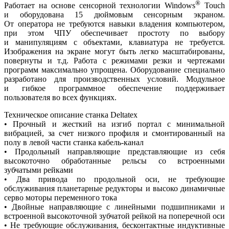
®
Работает на основе сенсорной технологии Windows
Touch
и оборудована 15 дюймовым сенсорным экраном.
От оператора не требуются навыки владения компьютером,
при этом ЧПУ обеспечивает простоту по выбору
и манипуляциям с объектами, клавиатура не требуется.
Изображения на экране могут быть легко масштабированы,
повернуты и т.д. Работа с режимами резки и чертежами
программ максимально упрощена. Оборудование специально
разработано для производственных условий. Модульное
и гибкое программное обеспечение поддерживает
пользователя во всех функциях.
Техническое описание станка Deltatex
• Прочный и жесткий на изгиб портал с минимальной
вибрацией, за счет низкого профиля и смонтированный на
полу в левой части станка кабель-канал
• Продольный направляющие представляющие из себя
высокоточно обработанные рельсы со встроенными
зубчатыми рейками
• Два привода по продольной оси, не требующие
обслуживания планетарные редукторы и высоко динамичные
серво моторы переменного тока
• Двойные направляющие с линейными подшипниками и
встроенной высокоточной зубчатой рейкой на поперечной оси
• Не требующие обслуживания, бесконтактные индуктивные