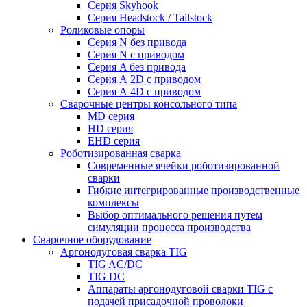
Серия Skyhook
Серия Headstock / Tailstock
Роликовые опоры
Серия N без привода
Серия N с приводом
Серия A без привода
Серия А 2D с приводом
Серия А 4D с приводом
Сварочные центры консольного типа
MD серия
HD серия
EHD серия
Роботизированная сварка
Современные ячейки роботизированной
сварки
Гибкие интегрированные производственные
комплексы
Выбор оптимального решения путем
симуляции процесса производства
Сварочное оборудование
Аргонодуговая сварка TIG
TIG AC/DC
TIG DC
Аппараты аргонодуговой сварки TIG с
подачей присадочной проволоки