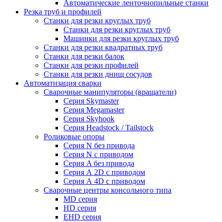
Автоматические ленточнопильные станки
Резка труб и профилей
Станки для резки круглых труб
Станки для резки круглых труб
Машинки для резки круглых труб
Станки для резки квадратных труб
Станки для резки балок
Станки для резки профилей
Станки для резки днищ сосудов
Автоматизация сварки
Сварочные манипуляторы (вращатели)
Серия Skymaster
Серия Megamaster
Серия Skyhook
Серия Headstock / Tailstock
Роликовые опоры
Серия N без привода
Серия N с приводом
Серия A без привода
Серия А 2D с приводом
Серия А 4D с приводом
Сварочные центры консольного типа
MD серия
HD серия
EHD серия