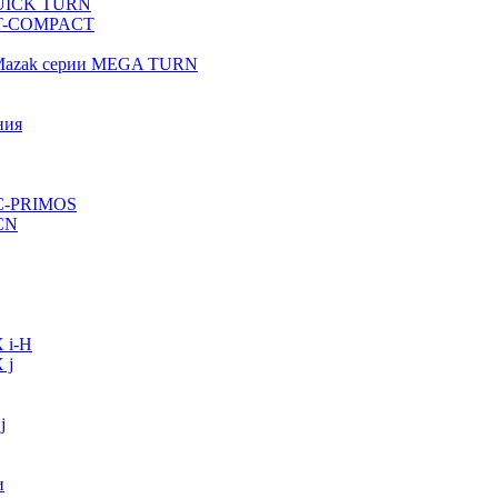
QUICK TURN
 QT-COMPACT
 Mazak серии MEGA TURN
ния
VC-PRIMOS
CN
 i-H
 j
j
и