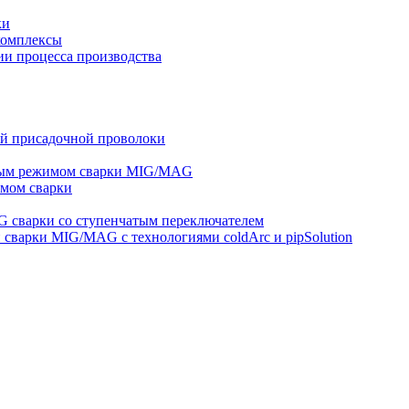
ки
комплексы
и процесса производства
ей присадочной проволоки
ным режимом сварки MIG/MAG
мом сварки
 сварки со ступенчатым переключателем
варки MIG/MAG с технологиями coldArc и pipSolution