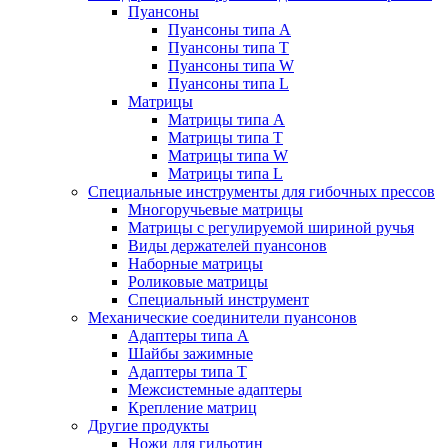
Пуансоны
Пуансоны типа A
Пуансоны типа T
Пуансоны типа W
Пуансоны типа L
Матрицы
Матрицы типа A
Матрицы типа T
Матрицы типа W
Матрицы типа L
Специальные инструменты для гибочных прессов
Многоручьевые матрицы
Матрицы с регулируемой шириной ручья
Виды держателей пуансонов
Наборные матрицы
Роликовые матрицы
Специальный инструмент
Механические соединители пуансонов
Адаптеры типа A
Шайбы зажимные
Адаптеры типа T
Межсистемные адаптеры
Крепление матриц
Другие продукты
Ножи для гильотин