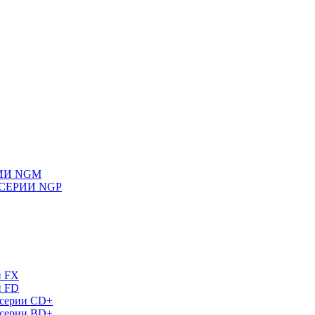
ИИ NGM
СЕРИИ NGP
и FX
и FD
 серии СD+
 серии BD+