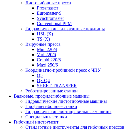
Листогибочные пресса
Pressmaster
Euromaster-S
Synchromaster
Conventional PPM
Гидравлические гильотинные ножницы
HSL (X)
TS (X)
Вырубные пресса
Mini 220/4
Vari 220/6
Combi 220/6
Maxi 250/6
Координатно-пробивной пресс с ЧПУ
Q5
Q3-Q4
SHEET TRANSFER
Роботизированные станки
Валковые, профилегибочные машины
Гидравлические листогибочные машины
Профилегибочные станки
Гидравлические листоправильные машины
Специальные станки
Гибочный инструмент
Стандартные инструменты для гибочных прессов