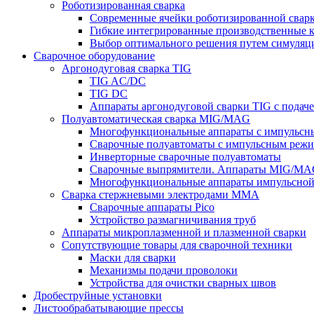
Роботизированная сварка
Современные ячейки роботизированной свар
Гибкие интегрированные производственные 
Выбор оптимального решения путем симуляци
Сварочное оборудование
Аргонодуговая сварка TIG
TIG AC/DC
TIG DC
Аппараты аргонодуговой сварки TIG с подач
Полуавтоматическая сварка MIG/MAG
Многофункциональные аппараты с импульс
Сварочные полуавтоматы с импульсным режи
Инверторные сварочные полуавтоматы
Сварочные выпрямители. Аппараты MIG/MAG
Многофункциональные аппараты импульсной с
Сварка стержневыми электродами MMA
Сварочные аппараты Pico
Устройство размагничивания труб
Аппараты микроплазменной и плазменной сварки
Сопутствующие товары для сварочной техники
Маски для сварки
Механизмы подачи проволоки
Устройства для очистки сварных швов
Дробеструйные установки
Листообрабатывающие прессы