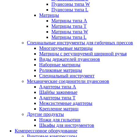
Пуансоны типа W
Пуансоны типа L
Матрицы
Матрицы типа A
Матрицы типа T
Матрицы типа W
Матрицы типа L
Специальные инструменты для гибочных прессов
Многоручьевые матрицы
Матрицы с регулируемой шириной ручья
Виды держателей пуансонов
Наборные матрицы
Роликовые матрицы
Специальный инструмент
Механические соединители пуансонов
Адаптеры типа A
Шайбы зажимные
Адаптеры типа T
Межсистемные адаптеры
Крепление матриц
Другие продукты
Ножи для гильотин
Шкафы для инструментов
Компрессорное оборудование
Винтовые компрессоры