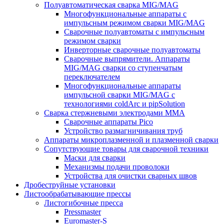
Полуавтоматическая сварка MIG/MAG
Многофункциональные аппараты с
импульсным режимом сварки MIG/MAG
Сварочные полуавтоматы с импульсным
режимом сварки
Инверторные сварочные полуавтоматы
Сварочные выпрямители. Аппараты
MIG/MAG сварки со ступенчатым
переключателем
Многофункциональные аппараты
импульсной сварки MIG/MAG с
технологиями coldArc и pipSolution
Сварка стержневыми электродами MMA
Сварочные аппараты Pico
Устройство размагничивания труб
Аппараты микроплазменной и плазменной сварки
Сопутствующие товары для сварочной техники
Маски для сварки
Механизмы подачи проволоки
Устройства для очистки сварных швов
Дробеструйные установки
Листообрабатывающие прессы
Листогибочные пресса
Pressmaster
Euromaster-S