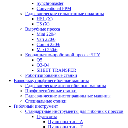
Synchromaster
Conventional PPM
Гидравлические гильотинные ножницы
HSL (X)
TS (X)
Вырубные пресса
Mini 220/4
Vari 220/6
Combi 220/6
Maxi 250/6
Координатно-пробивной пресс с ЧПУ
Q5
Q3-Q4
SHEET TRANSFER
Роботизированные станки
Валковые, профилегибочные машины
Гидравлические листогибочные машины
Профилегибочные станки
Гидравлические листоправильные машины
Специальные станки
Гибочный инструмент
Стандартные инструменты для гибочных прессов
Пуансоны
Пуансоны типа A
Пуансоны типа T