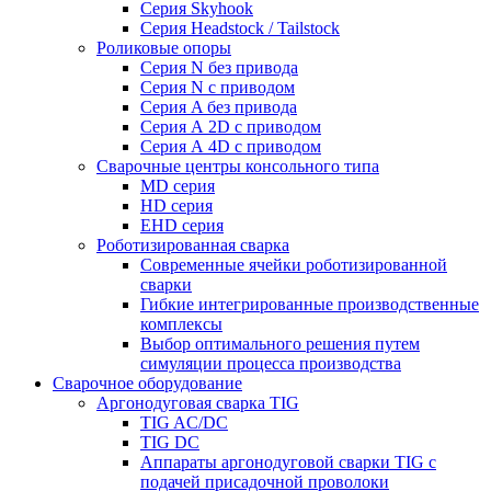
Серия Skyhook
Серия Headstock / Tailstock
Роликовые опоры
Серия N без привода
Серия N с приводом
Серия A без привода
Серия А 2D с приводом
Серия А 4D с приводом
Сварочные центры консольного типа
MD серия
HD серия
EHD серия
Роботизированная сварка
Современные ячейки роботизированной
сварки
Гибкие интегрированные производственные
комплексы
Выбор оптимального решения путем
симуляции процесса производства
Сварочное оборудование
Аргонодуговая сварка TIG
TIG AC/DC
TIG DC
Аппараты аргонодуговой сварки TIG с
подачей присадочной проволоки